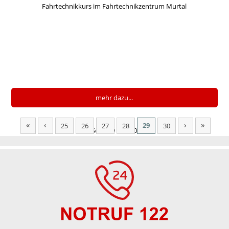
Fahrtechnikkurs im Fahrtechnikzentrum Murtal
mehr dazu...
«
‹
›
»
29
25
26
27
28
30
Seite 29 von 30