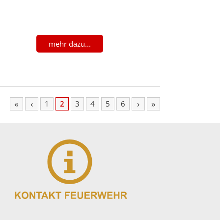
mehr dazu...
«
‹
›
»
1
2
3
4
5
6