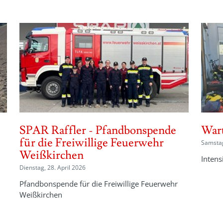
SPAR Raffler - Pfandbonspende
War
für die Freiwillige Feuerwehr
Samstag
Weißkirchen
Inten
Dienstag, 28. April 2026
Pfandbonspende für die Freiwillige Feuerwehr
Weißkirchen