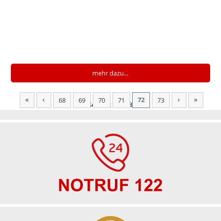
mehr dazu...
«
‹
›
»
72
68
69
70
71
73
Seite 72 von 73