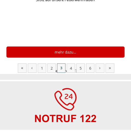
mehr dazu...
«
‹
›
»
3
1
2
4
5
6
Seite 3 von 73