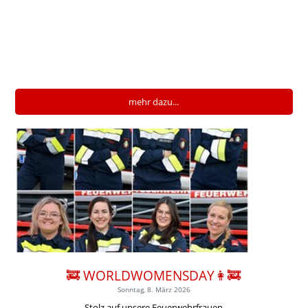
mehr dazu...
🚒 WORLDWOMENSDAY👩‍🚒
Sonntag, 8. März 2026
Stolz auf unsere Feuerwehrfrauen