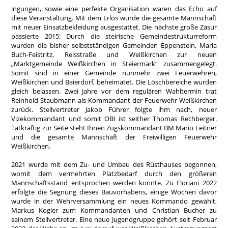
ingungen, sowie eine perfekte Organisation waren das Echo auf
diese Veranstaltung. Mit dem Erlös wurde die gesamte Mannschaft
mit neuer Einsatzbekleidung ausgestattet. Die nächste große Zäsur
passierte 2015: Durch die steirische Gemeindestrukturreform
wurden die bisher selbstständigen Gemeinden Eppenstein, Maria
Buch-Feistritz, Reisstraße und Weißkirchen zur neuen
„Marktgemeinde Weißkirchen in Steiermark“ zusammengelegt.
Somit sind in einer Gemeinde nunmehr zwei Feuerwehren,
Weißkirchen und Baierdorf, beheimatet. Die Löschbereiche wurden
gleich belassen. Zwei Jahre vor dem regulären Wahltermin trat
Reinhold Staubmann als Kommandant der Feuerwehr Weißkirchen
zurück. Stellvertreter Jakob Führer folgte ihm nach, neuer
Vizekommandant und somit OBI ist seither Thomas Rechberger.
Tatkräftig zur Seite steht Ihnen Zugskommandant BM Mario Leitner
und die gesamte Mannschaft der Freiwilligen Feuerwehr
Weißkirchen.
2021 wurde mit dem Zu- und Umbau des Rüsthauses begonnen,
womit dem vermehrten Platzbedarf durch den größeren
Mannschaftsstand entsprochen werden konnte. Zu Floriani 2022
erfolgte die Segnung dieses Bauvorhabens, einige Wochen davor
wurde in der Wehrversammlung ein neues Kommando gewählt,
Markus Kogler zum Kommandanten und Christian Bucher zu
seinem Stellvertreter. Eine neue Jugendgruppe gehört seit Februar