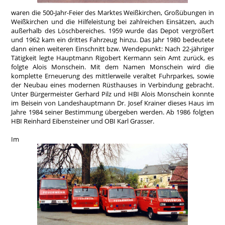
waren die 500-Jahr-Feier des Marktes Weißkirchen, Großübungen in
Weißkirchen und die Hilfeleistung bei zahlreichen Einsätzen, auch
außerhalb des Löschbereiches. 1959 wurde das Depot vergrößert
und 1962 kam ein drittes Fahrzeug hinzu. Das Jahr 1980 bedeutete
dann einen weiteren Einschnitt bzw. Wendepunkt: Nach 22-jähriger
Tätigkeit legte Hauptmann Rigobert Kermann sein Amt zurück, es
folgte Alois Monschein. Mit dem Namen Monschein wird die
komplette Erneuerung des mittlerweile veraltet Fuhrparkes, sowie
der Neubau eines modernen Rüsthauses in Verbindung gebracht.
Unter Bürgermeister Gerhard Pilz und HBI Alois Monschein konnte
im Beisein von Landeshauptmann Dr. Josef Krainer dieses Haus im
Jahre 1984 seiner Bestimmung übergeben werden. Ab 1986 folgten
HBI Reinhard Eibensteiner und OBI Karl Grasser.
Im