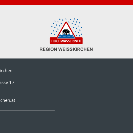
irchen
asse 17
chen.at